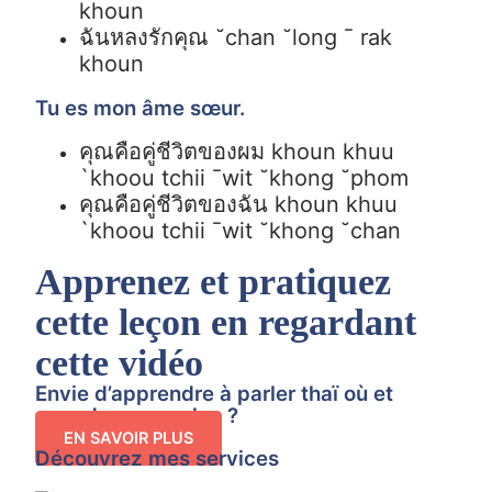
khoun
ฉันหลงรักคุณ
˘chan ˘long ¯ rak
khoun
Tu es mon âme sœur.
คุณคือคู่ชีวิตของผม khoun khuu
`khoou tchii ¯wit ˘khong ˘phom
คุณคือคู่ชีวิตของฉัน khoun khuu
`khoou tchii ¯wit ˘khong ˘chan
Apprenez et pratiquez
cette leçon en regardant
cette vidéo
Envie d’apprendre à parler thaï où et
quand vous voulez ?
EN SAVOIR PLUS
Découvrez mes services