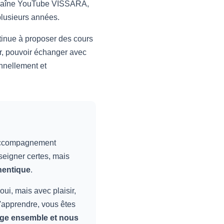
a chaîne YouTube VISSARA,
plusieurs années.
ntinue à proposer des cours
er, pouvoir échanger avec
onnellement et
 accompagnement
nseigner certes, mais
hentique
.
ui, mais avec plaisir,
d'apprendre, vous êtes
age ensemble et nous