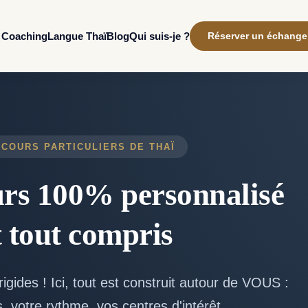
Coaching
Qui suis-je ?
Langue Thaï
Blog
Réserver un échange
 COURS PARTICULIERS DE THAÏ
rs 100% personnalisé
t tout compris
igides ! Ici, tout est construit autour de VOUS :
s, votre rythme, vos centres d'intérêt.