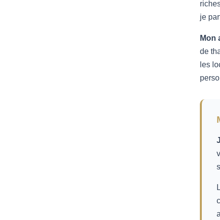
riche
je pa
Mon a
de th
les l
perso
v
s
L
c
a