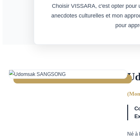
Choisir VISSARA, c'est opter pou
anecdotes culturelles et mon appr
pour appre
U
(Mon
Co
Ex
Né à 