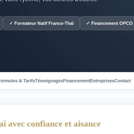
✓ Formateur Natif Franco-Thaï
✓ Financement OPCO
Formules & Tarifs
Témoignages
Financement
Entreprises
Contact
aï avec confiance et aisance