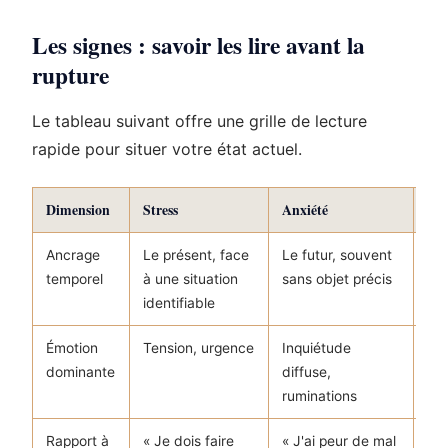
Les signes : savoir les lire avant la
rupture
Le tableau suivant offre une grille de lecture
rapide pour situer votre état actuel.
Dimension
Stress
Anxiété
Bu
Ancrage
Le présent, face
Le futur, souvent
La 
temporel
à une situation
sans objet précis
une
identifiable
pr
Émotion
Tension, urgence
Inquiétude
Cyn
dominante
diffuse,
apa
ruminations
Rapport à
« Je dois faire
« J'ai peur de mal
« À