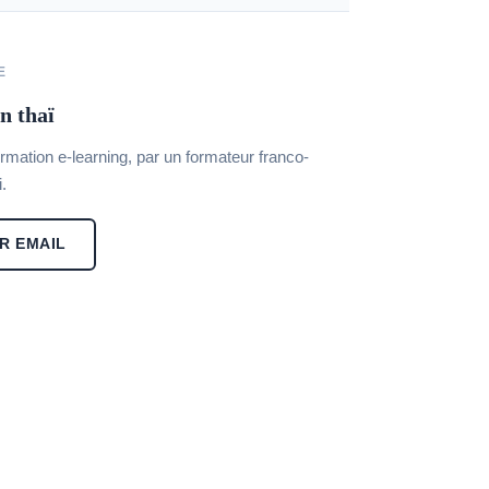
E
n thaï
ormation e-learning, par un formateur franco-
i.
R EMAIL