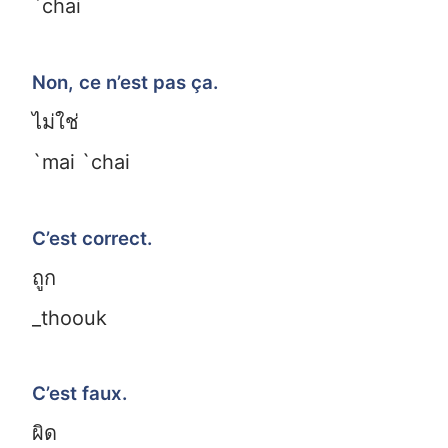
`chai
Non, ce n’est pas ça.
ไม่ใช่
`mai `chai
C’est correct.
ถูก
_thoouk
C’est faux.
ผิด