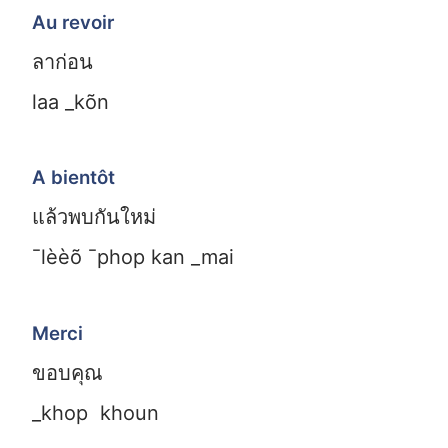
Au revoir
ลาก่อน
laa _kõn
A bientôt
แล้วพบกันใหม่
¯lèèõ ¯phop kan _mai
Merci
ขอบคุณ
_khop khoun